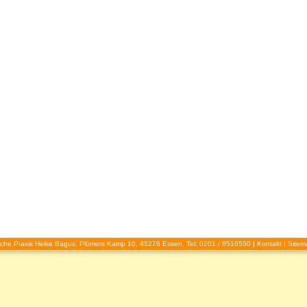
che Praxis Heike Bagus, Plümers Kamp 10, 45276 Essen, Tel: 0201 / 8516550 |
Kontakt
|
Sitem