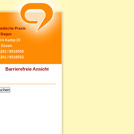
ädische Praxis
 Bagus
rs Kamp 10
 Essen
0201 / 8516550
0201 / 8516552
Barrierefreie Ansicht